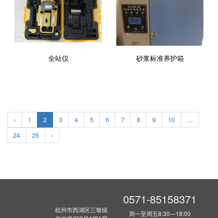
全站仪
砂浆标准养护箱
‹
1
2
3
4
5
6
7
8
9
10
...
24
25
›
0571-85158371
杭州市西湖区三墩镇
周一至周五8:30—18:00