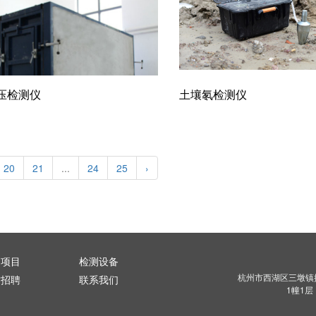
压检测仪
土壤氡检测仪
20
21
...
24
25
›
测项目
检测设备
杭州市西湖区三墩镇振
才招聘
联系我们
1幢1层