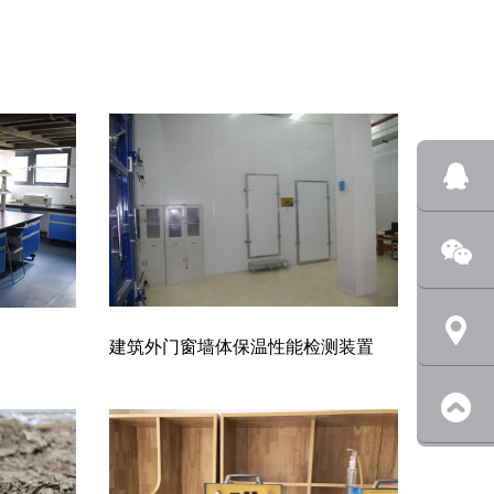
建筑外门窗墙体保温性能检测装置