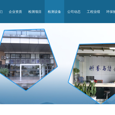
们
企业资质
检测项目
检测设备
公司动态
工程业绩
环保