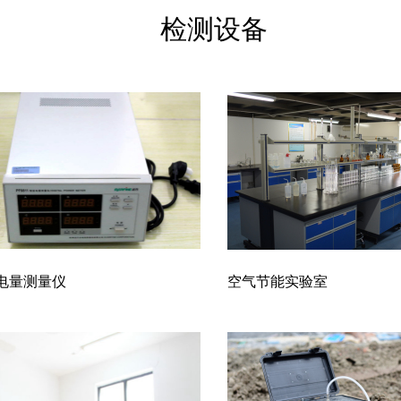
检测设备
电量测量仪
空气节能实验室